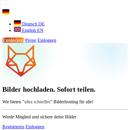
Deutsch
DE
English
EN
Entdecken
Preise
Einloggen
MORGENLICHT
JPG
Bilder hochladen. Sofort teilen.
NACHTLICHT
WEBP
Wir bieten "
ultra schnelles
" Bilderhosting für alle!
Werde Mitglied und sichere deine Bilder
Registrieren
Einloggen