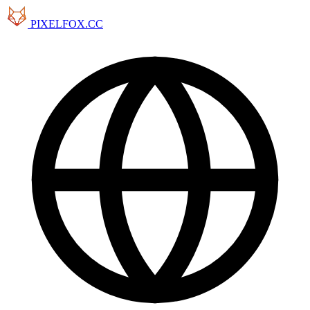
PIXELFOX.CC