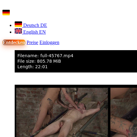
Deutsch
DE
English
EN
Entdecken
Preise
Einloggen