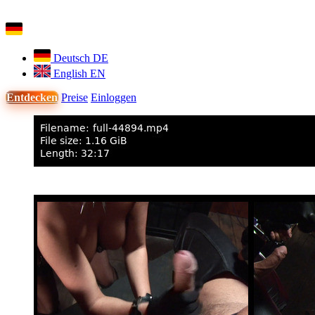
Deutsch
DE
English
EN
Entdecken
Preise
Einloggen