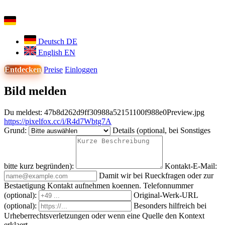
Deutsch
DE
English
EN
Entdecken
Preise
Einloggen
Bild melden
Du meldest:
47b8d262d9ff30988a52151100f988e0Preview.jpg
https://pixelfox.cc/i/R4d7Wbtg7A
Grund:
Details (optional, bei Sonstiges
bitte kurz begründen):
Kontakt-E-Mail:
Damit wir bei Rueckfragen oder zur
Bestaetigung Kontakt aufnehmen koennen.
Telefonnummer
(optional):
Original-Werk-URL
(optional):
Besonders hilfreich bei
Urheberrechtsverletzungen oder wenn eine Quelle den Kontext
erklaert.